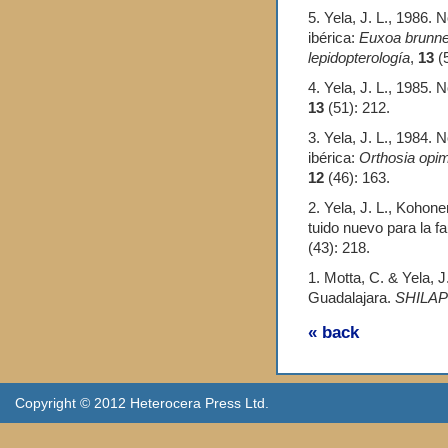
5. Yela, J. L., 1986.
ibérica:
Euxoa brunn
lepidopterología
,
13
(
4. Yela, J. L., 1985.
13
(51): 212.
3. Yela, J. L., 1984.
ibérica:
Orthosia op
12
(46): 163.
2. Yela, J. L., Kohon
tuido nuevo para la f
(43): 218.
1. Motta, C. & Yela, J
Guadalajara.
SHILAP R
« back
Copyright © 2012 Heterocera Press Ltd.