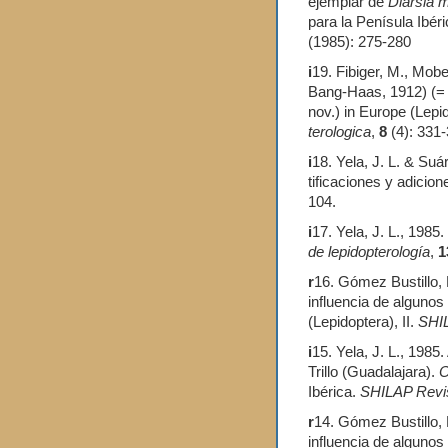
ejemplar de
Diarsia 
para la Penísula Ibér
(1985): 275-280
i
19. Fibiger, M., Mobe
Bang-Haas, 1912) (
nov.) in Europe (Lepi
terologica
,
8
(4): 331-
i
18. Yela, J. L. & Suá
tificaciones y adicion
104.
i
17. Yela, J. L., 1985
de lepidopterología
,
1
r
16. Gómez Bustillo, 
in­fluencia de alguno
(Lepidoptera), II.
SHIL
i
15. Yela, J. L., 1985
Trillo (Guadalajara).
O
Ibérica.
SHILAP Revis
r
14. Gómez Bustillo, 
in­fluencia de alguno