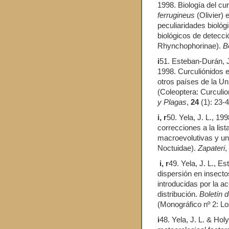
1998. Biología del cu
ferrugineus
(Olivier) 
peculiaridades bioló
biológicos de detecci
Rhynchophorinae).
Bo
i
51. Esteban-Durán, J.
1998. Curculiónidos 
otros países de la U
(Coleoptera: Curculi
y Plagas
,
24
(1): 23-4
i, r
50. Yela, J. L., 19
correcciones a la lis
macroevolutivas y una
Noctuidae).
Zapateri
,
i, r
49. Yela, J. L., E
dispersión en insecto
introducidas por la a
distribución.
Boletín 
(Monográfico nº 2: Lo
i
48. Yela, J. L. & Hol