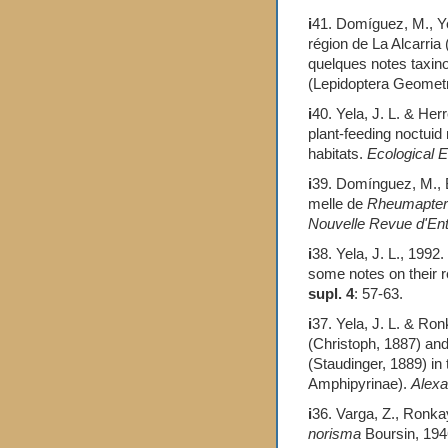
i
41. Domíguez, M., Ye
région de La Alcarria
quelques notes taxin
(Lepidoptera Geomet
i
40. Yela, J. L. & Her
plant-feeding noctuid
habitats.
Ecological 
i
39. Domínguez, M., Ba
melle de
Rheumapter
Nouvelle Revue d'En
i
38. Yela, J. L., 1992
some notes on their r
supl. 4
: 57-63.
i
37. Yela, J. L. & Ron
(Christoph, 1887) an
(Staudinger, 1889) in
Amphipyrinae).
Alexa
i
36. Varga, Z., Ronkay
norisma
Boursin, 194