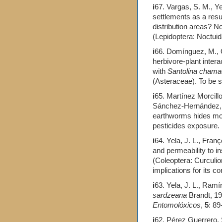
i
67. Vargas, S. M., Yel
settlements as a resul
distribution areas? No
(Lepidoptera: Noctuid
i
66. Domínguez, M., Ol
herbivore-plant inter
with
Santolina chama
(Asteraceae). To be s
i
65. Martínez Morcillo
Sánchez-Hernández, J.
earthworms hides mol
pesticides exposure.
i
64. Yela, J. L., Franç
and permeability to i
(Coleoptera: Curculi
implications for its co
i
63. Yela, J. L., Ram
sardzeana
Brandt, 19
Entomolóxicos
,
5
: 89
i
62. Pérez Guerrero. S