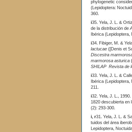
phylogenetic consider
(Lepidoptera: Noctui
360.
i
35. Yela, J. L. & Ort
de la distribución de
A
Ibérica (Lepidoptera
i
34. Fibiger, M. & Yel
lactucae
([Denis et Sc
Discestra marmoros
marmorosa asturica
(
SHILAP Revista de le
i
33. Yela, J. L. & Call
Ibérica (Lepidoptera,
211.
i
32. Yela, J. L., 199
1820 descubierta en l
(2): 293-300.
i, r
31. Yela, J. L. & S
tuidos del área iberob
Lepidoptera, Noctuida