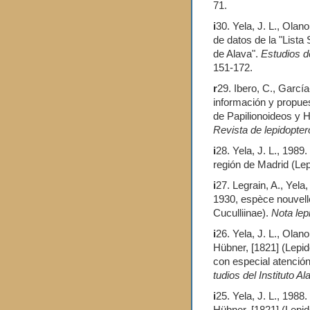
71.
i
30. Yela, J. L., Olan
de datos de la "Lista 
de Alava".
Estudios d
151-172.
r
29. Ibero, C., García
información y propues
de Papilionoideos y H
Revista de lepidopter
i
28. Yela, J. L., 1989
región de Madrid (Le
i
27. Legrain, A., Yela,
1930, espèce nouvelle
Cuculliinae).
Nota lep
i
26. Yela, J. L., Olan
Hübner, [1821] (Lepid
con especial atención
tudios del Instituto A
i
25. Yela, J. L., 1988