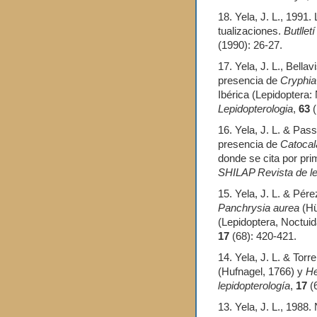
18. Yela, J. L., 1991.
tualizaciones.
Butlletí
(1990): 26-27.
17. Yela, J. L., Bella
presencia de
Cryphia
Ibérica (Lepidoptera:
Lepidopterologia
,
63
(
16. Yela, J. L. & Pas
presencia de
Catocal
donde se cita por pri
SHILAP Revista de le
15. Yela, J. L. & Pér
Panchrysia aurea
(Hü
(Lepidoptera, Noctuid
17
(68): 420-421.
14. Yela, J. L. & Torr
(Hufnagel, 1766) y
He
lepidopterología
,
17
(6
13. Yela, J. L., 1988