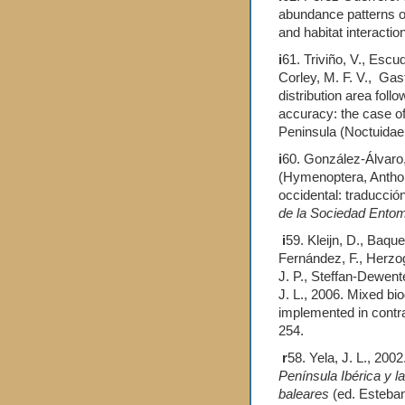
abundance patterns of 
and habitat interactio
i
61. Triviño, V., Escud
Corley, M. F. V., Gast
distribution area fol
accuracy: the case o
Peninsula (Noctuidae
i
60. González-Álvaro, 
(Hymenoptera, Anthop
occidental: traducció
de la Sociedad Ento
i
59. Kleijn, D., Baque
Fernández, F., Herzog
J. P., Steffan-Dewente
J. L., 2006. Mixed bi
implemented in contr
254.
r
58. Yela, J. L., 200
Península Ibérica y la
baleares
(ed. Esteban