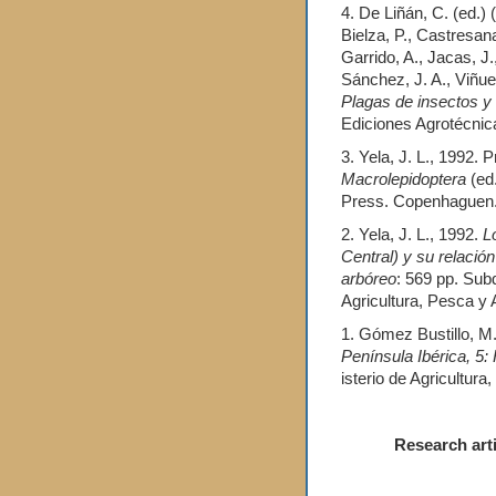
4. De Liñán, C. (ed.) (
Bielza, P., Castresana
Garrido, A., Jacas, J.
Sánchez, J. A., Viñuel
Plagas de insectos y 
Ediciones Agrotécni
3. Yela, J. L., 1992. 
Macrolepidoptera
(ed.
Press. Copenhague
2. Yela, J. L., 1992.
L
Central) y su relació
arbóreo
: 569 pp. Sub
Agricultura, Pesca y
1. Gómez Bustillo, M.
Península Ibérica, 5: 
isterio de Agricultur
Research articles