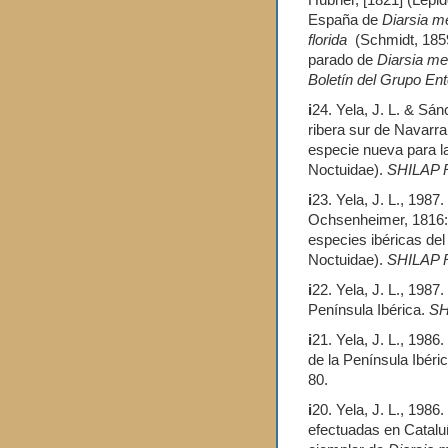
Hübner, [1821] (Lepid
España de
Diarsia m
florida
(Schmidt, 1859
parado de
Diarsia me
Boletín del Grupo En
i
24. Yela, J. L. & Sá
ribera sur de Navarra
especie nueva para la
Noctuidae).
SHILAP R
i
23. Yela, J. L., 1987
Och­senheimer, 1816:
especies ibéricas de
Noctuidae).
SHILAP R
i
22. Yela, J. L., 198
Península Ibérica.
SH
i
21. Yela, J. L., 198
de la Península Ibéri
80.
i
20. Yela, J. L., 1986
efectuadas en Cataluñ