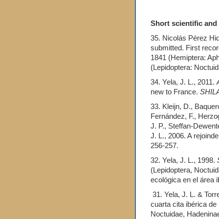
Short scientific and
35. Nicolás Pérez Hida
submitted. First recor
1841 (Hemiptera: Aph
(Lepidoptera: Noctui
34. Yela, J. L., 2011.
new to France.
SHILA
33. Kleijn, D., Baquer
Fernández, F., Herzog
J. P., Steffan-Dewente
J. L., 2006. A rejoind
256-257.
32. Yela, J. L., 1998.
(Lepidoptera, Noctuid
ecológica en el área 
31. Yela, J. L. & Torr
cuarta cita ibérica de
Noctuidae, Hadenina