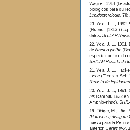
Wagner, 1914 (Lepido
biológicos para su r
Lepidopterologia
,
70
:
23. Yela, J. L., 1992.
(Hübner, [1813]) (Lep
datos.
SHILAP Revista
22. Yela, J. L., 1991.
de
Noctua janthe
(Bo
especie confundida 
SHILAP Revista de le
21. Yela, J. L., Hack
tucae
([Denis & Schif
Revista de lepidopter
20. Yela, J. L., 1991
nis
Rambur, 1832 en el
Amphipyrinae).
SHILA
19. Fibiger, M., Lödl,
(Paradrina) distigma
C
nuevo para la Penínsu
anterior.
Cerambyx
,