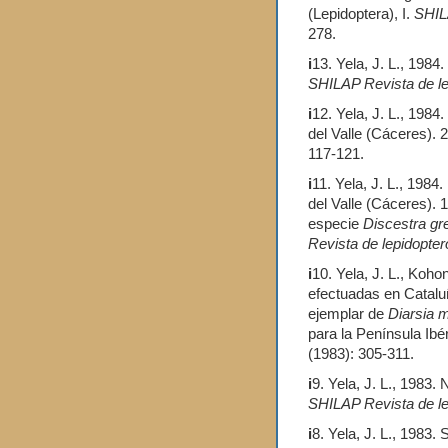
(Lepidoptera), I.
SHIL
278.
i
13. Yela, J. L., 1984.
SHILAP Revista de le
i
12. Yela, J. L., 198
del Valle (Cáceres). 
117-121.
i
11. Yela, J. L., 198
del Valle (Cáceres). 1
especie
Discestra gr
Revista de lepidopter
i
10. Yela, J. L., Koho
efectuadas en Cataluñ
ejemplar de
Diarsia 
para la Península Ibé
(1983): 305-311.
i
9. Yela, J. L., 1983. 
SHILAP Revista de le
i
8. Yela, J. L., 1983. 