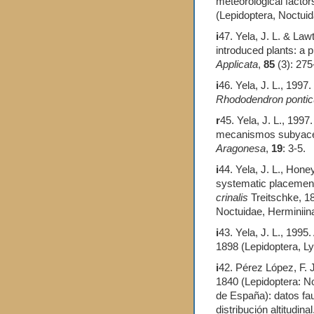
meteorological factor
(Lepidoptera, Noctui
i
47. Yela, J. L. & Law
introduced plants: a 
Applicata
,
85
(3): 275
i
46. Yela, J. L., 1997
Rhododendron ponti
r
45. Yela, J. L., 199
mecanismos subyac
Aragonesa
,
19
: 3-5.
i
44. Yela, J. L., Hone
systematic placemen
crinalis
Treitschke, 1
Noctuidae, Herminiin
i
43. Yela, J. L., 199
1898 (Lepidoptera, Ly
i
42. Pérez López, F. J
1840 (Lepidoptera: N
de España): datos fa
distribución altitudina