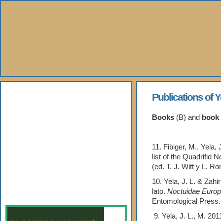
About Us
Publications of Y
Books
Books
(B) and
book 
Gallery
11. Fibiger, M., Yela,
list of the Quadrifid
Webshop
(ed. T. J. Witt y L.
10. Yela, J. L. & Zah
Subscription
lato.
Noctuidae Euro
Entomological Press
9.
Yela, J. L., M. 201