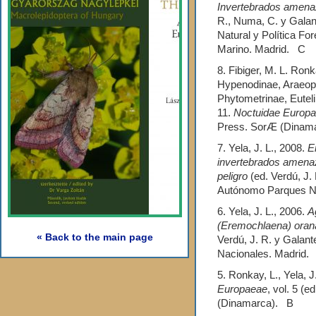
Invertebrados amena
R., Numa, C. y Galant
Natural y Política Fo
Marino. Madrid. C
8. Fibiger, M. L. Ronka
Hypenodinae, Araeop
Phytometrinae, Eutel
11.
Noctuidae Europ
Press. SorÆ (Dinam
7. Yela, J. L., 2008.
E
invertebrados amenaz
peligro
(ed. Verdú, J.
Autónomo Parques N
6. Yela, J. L., 2006.
A
(Eremochlaena) oran
« Back to the main page
Verdú, J. R. y Galan
Nacionales. Madrid.
5. Ronkay, L., Yela, 
Europaeae
, vol. 5 (
(Dinamarca). B